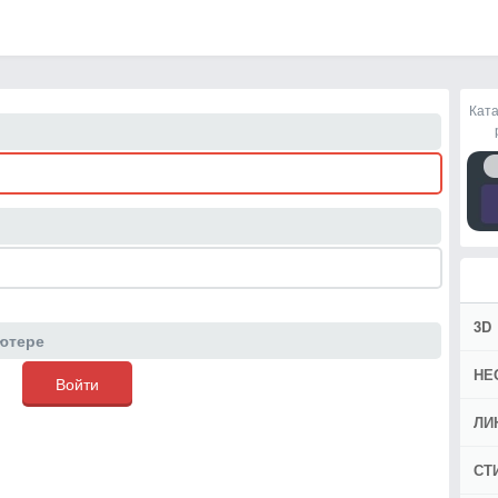
Ката
3D
ютере
НЕ
ЛИ
СТ