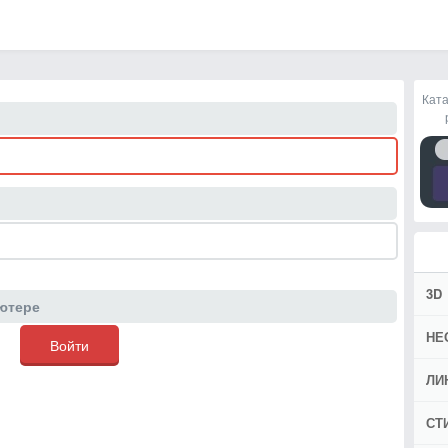
Ката
3D
ютере
НЕ
ЛИ
СТ