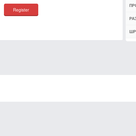
ПР
РА
ШР