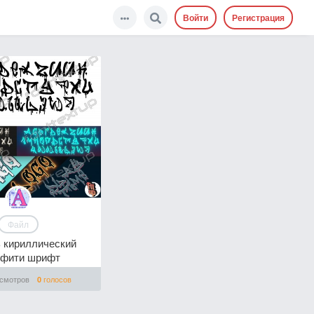
Войти
Регистрация
Файл
 кириллический
ффити шрифт
смотров
голосов
0