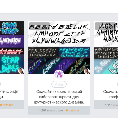
ШРИФТЫ
ШРИФТЫ
Файл
ити шрифт
Скачайте кириллический
Скачать
ца
киберпанк-шрифт для
гра
футуристического дизайна.
голосов
0
про
1,115
просмотров
голосов
1,302
0