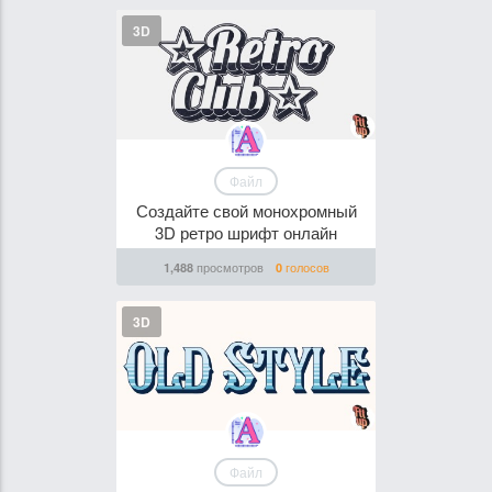
3D
Файл
Создайте свой монохромный
3D ретро шрифт онлайн
просмотров
голосов
1,488
0
3D
Файл