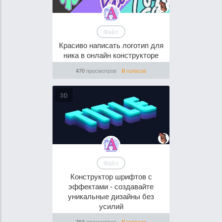
Файл
Красиво написать логотип для
ника в онлайн конструкторе
просмотров
голосов
470
0
3D
Файл
Конструктор шрифтов с
эффектами - создавайте
уникальные дизайны без
усилий
просмотров
голосов
763
0