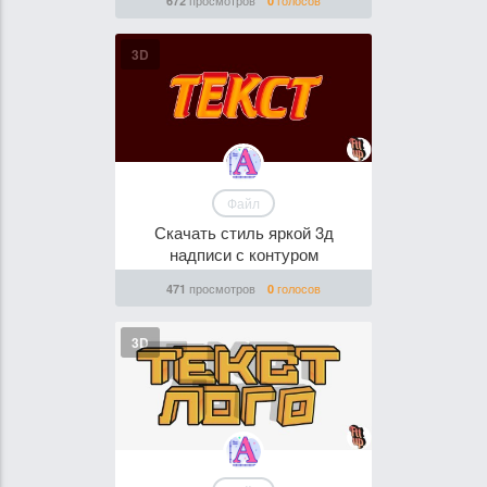
просмотров
голосов
672
0
3D
Файл
Скачать стиль яркой 3д
надписи с контуром
просмотров
голосов
471
0
3D