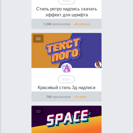
Файл
Стиль ретро надпись скачать
эффект для шрифта
просмотров
голосов
1,248
+3
3D
Файл
Красивый стиль 3д надписи
просмотров
голос
760
+1
3D