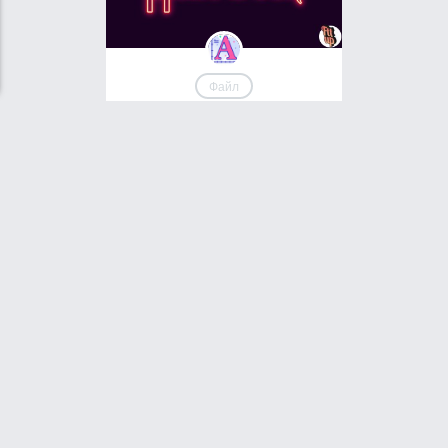
Файл
Стиль неоновой надписи на
хэллоуин
просмотров
голосов
718
0
3D
Файл
Скачать стиль шрифта для
создания крутой ретро надписи
просмотров
голос
666
+1