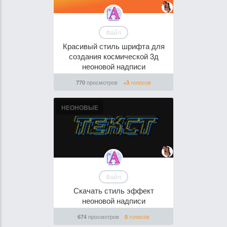
Файл
Красивый стиль шрифта для
создания космической 3д
неоновой надписи
просмотров
голосов
770
+3
НЕОНОВЫЕ
Файл
Скачать стиль эффект
неоновой надписи
просмотров
голосов
674
0