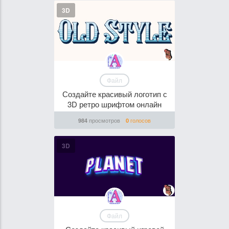
3D
Файл
Создайте красивый логотип с
3D ретро шрифтом онлайн
просмотров
голосов
984
0
3D
Файл