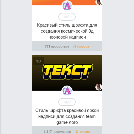
Файл
Красивый стиль шрифта для
создания космической 3д
неоновой надписи
просмотров
голосов
771
+3
3D
Файл
Стиль шрифта красивой яркой
надписи для создания team
game лого
просмотров
голосов
1,317
+3