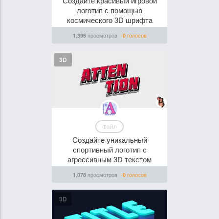
Создайте красивый игровой
логотип с помощью
космического 3D шрифта
просмотров
голосов
1,395
0
3D
Файл
Создайте уникальный
спортивный логотип с
агрессивным 3D текстом
просмотров
голосов
1,078
0
3D