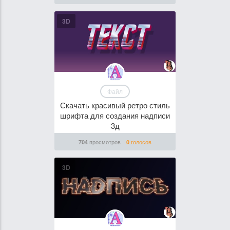
3D
Файл
Скачать красивый ретро стиль
шрифта для создания надписи
3д
просмотров
голосов
704
0
3D