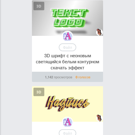
3D
Файл
3D шрифт с неоновым
светящийся белым контурном
скачать эффект
просмотров
голосов
1,142
0
3D
Файл