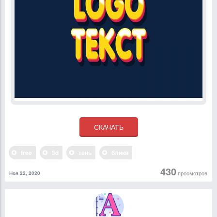
free
3d
тень
блики
430
просмотров
Ноя 22, 2020