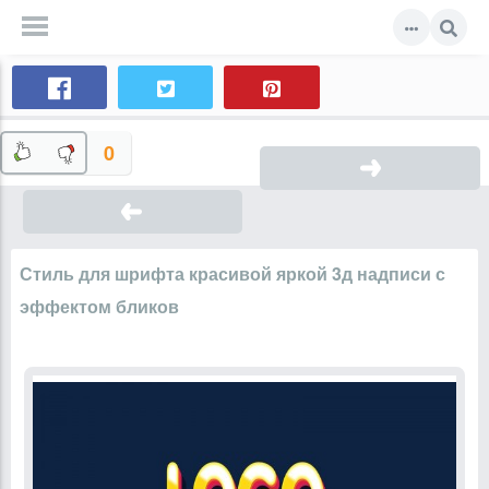
0
Стиль для шрифта красивой яркой 3д надписи с
эффектом бликов