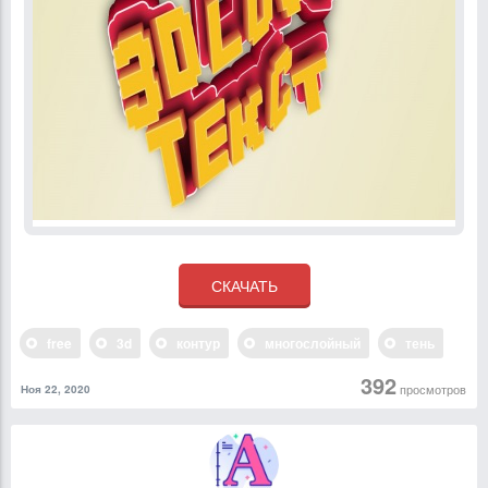
free
3d
контур
многослойный
тень
392
просмотров
Ноя 22, 2020