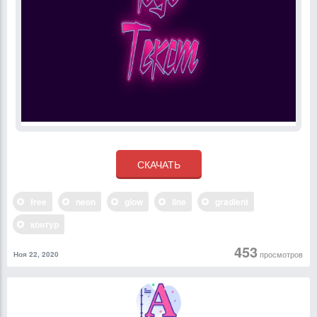
free
neon
glow
line
gradient
контур
453
просмотров
Ноя 22, 2020