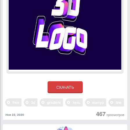
free
3d
gradient
тень
контур
line
467
просмотров
Ноя 22, 2020