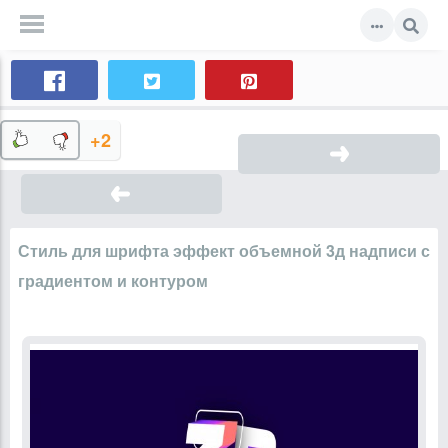
+2
Стиль для шрифта эффект объемной 3д надписи с
градиентом и контуром