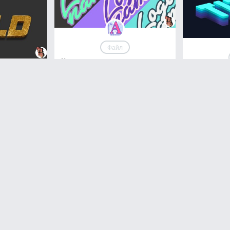
Файл
Красиво написать логотип для
ника в онлайн конструкторе
Констру
эффекта
просмотров
голосов
470
0
 идеи и
уникаль
 создания
дизайна
ШРИФТЫ
прос
763
голосов
0
НЕОНОВЫЕ
Файл
CyberPu
ЛИНИИ КОН