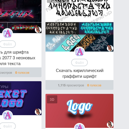
Файл
ть для шрифта
 2077 3 неоновых
Файл
иля текста
Скачать кириллический
смотров
голосов
0
граффити шрифт
просмотров
голосов
1,115
0
ТУРЫ
3D
Файл