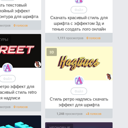
ть текстовый
Файл
лойный эффект
контура для шрифта
Скачать красивый стиль для
шрифта с эффектом 3д и
мотров
голосов
0
тенью создать лого онлайн
просмотров
голосов
1,111
0
ТУРЫ
3D
Файл
ретро эффект для
Файл
сивый стиль retro
я надписи
Стиль ретро надпись скачать
эффект для шрифта
мотров
голосов
0
просмотров
голосов
1,248
+3
НЕОНОВЫЕ