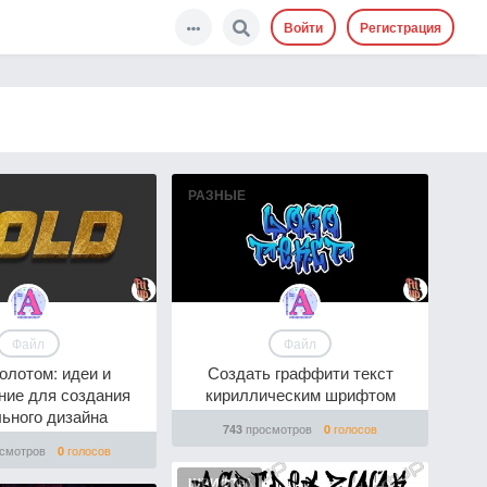
Войти
Регистрация
РАЗНЫЕ
Файл
Файл
золотом: идеи и
Создать граффити текст
ние для создания
кириллическим шрифтом
ьного дизайна
просмотров
голосов
743
0
смотров
голосов
0
ШРИФТЫ