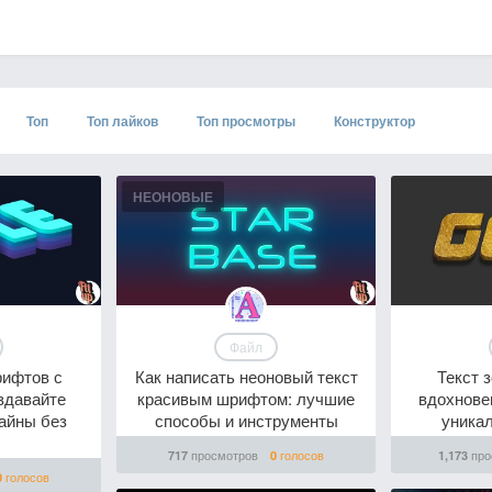
Топ
Топ лайков
Топ просмотры
Конструктор
НЕОНОВЫЕ
Файл
рифтов с
Как написать неоновый текст
Текст 
здавайте
красивым шрифтом: лучшие
вдохнове
айны без
способы и инструменты
уникал
просмотров
голосов
про
717
0
1,173
голосов
0