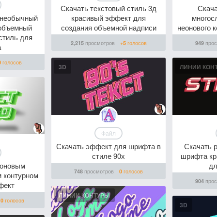
Скачать текстовый стиль 3д
Скача
 необычный
красивый эффект для
многос
 объемный
создания объемной надписи
неонового 
стиль для
просмотров
голосов
прос
2,215
+5
949
а
голосов
0
3D
ЛИНИИ КОН
Файл
Скачать эффект для шрифта в
Скачать 
стиле 90х
шрифта кра
еоновым
дл
просмотров
голосов
748
0
 контурном
прос
904
фект
ЛИНИИ КОНТУРЫ
голосов
0
3D