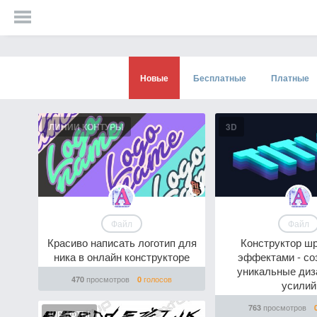
Новые
Бесплатные
Платные
ЛИНИИ КОНТУРЫ
3D
Файл
Файл
Красиво написать логотип для
Конструктор ш
ника в онлайн конструкторе
эффектами - со
уникальные диз
просмотров
голосов
470
0
усилий
просмотров
763
ШРИФТЫ