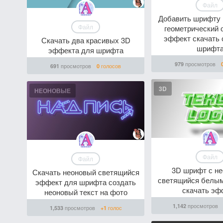
Файл
Добавить шрифту
Файл
геометрический
эффект скачать 
Скачать два красивых 3D
шрифт
эффекта для шрифта
просмотров
979
просмотров
голосов
691
0
3D
НЕОНОВЫЕ
Файл
Файл
3D шрифт с н
Скачать неоновый светящийся
светящийся белым
эффект для шрифта создать
скачать эф
неоновый текст на фото
просмотров
1,142
просмотров
голос
1,533
+1