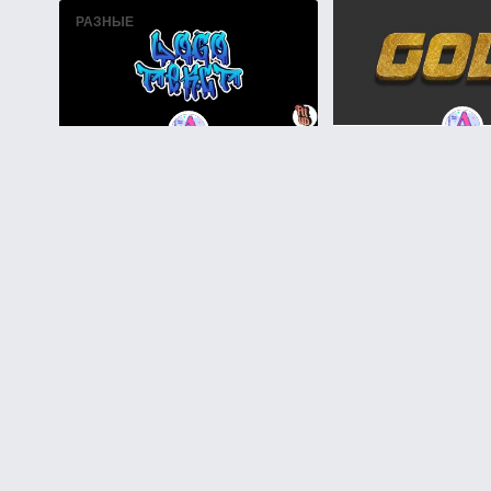
РАЗНЫЕ
Файл
Файл
ШРИФТЫ
Текст золотом:
Создать граффити текст
вдохновение для
кириллическим шрифтом
уникального 
просмотров
голосов
743
0
просмотров
1,173
НЕОНОВЫЕ
3D
Файл
Скачайте кириллический
киберпанк-шрифт для
Файл