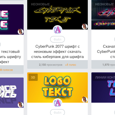
НЕОНОВЫЕ
НЕОНОВЫЕ
Файл
CyberPunk 2077 шрифт с
Скача
 текстовый
неоновым эффект скачать
CyberPunk
вить шрифту
стиль киберпанк для шрифта
ст
ффект
просмотров
голос
про
2,150
+1
1,970
голосов
0
3D
ЛИНИИ КОН
Файл