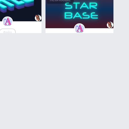
Файл
Файл
ктор шрифтов с
ми - создавайте
Как написать неоновый текст
ные дизайны без
красивым шрифтом: лучшие
усилий
способы и инструменты
мотров
голосов
0
просмотров
голосов
717
0
НЕОНОВЫЕ
Файл
Файл
nk 2077 шрифт с
Скачать для шрифта
ТУРЫ