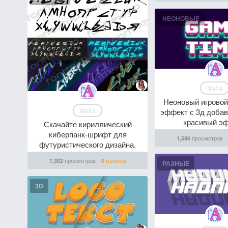
НЕОНОВЫЕ
Файл
Неоновый игровой
Файл
эффект с 3д доба
красивый э
Скачайте кириллический
киберпанк-шрифт для
просмотров
1,586
футуристического дизайна.
просмотров
голосов
1,302
0
РАЗНЫЕ
3D