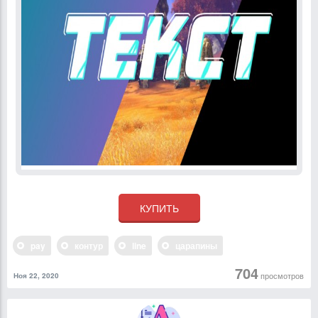
pay
контур
line
царапины
704
просмотров
Ноя 22, 2020