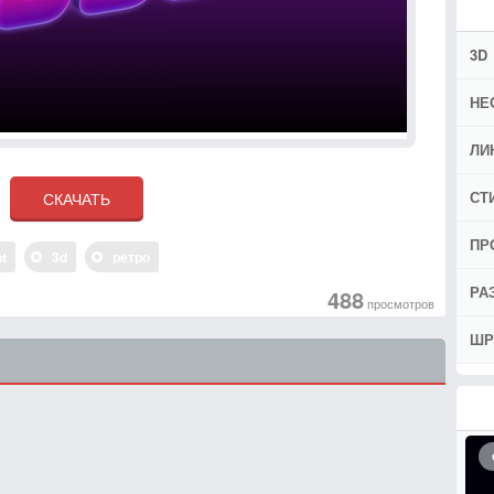
3D
НЕ
ЛИ
СТ
ПР
nt
3d
ретро
РА
488
просмотров
ШР