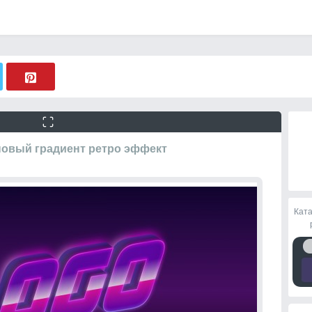
новый градиент ретро эффект
Ката