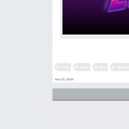
free
glow
line
gradie
Ноя 22, 2020