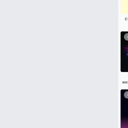
С
кос