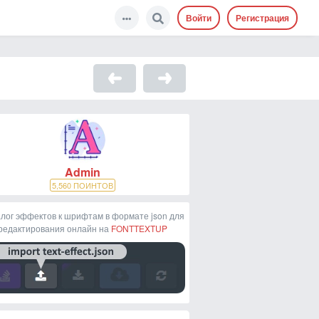
Войти
Регистрация
Admin
5,560
ПОИНТОВ
лог эффектов к шрифтам в формате json для
редактирования онлайн на
FONTTEXTUP