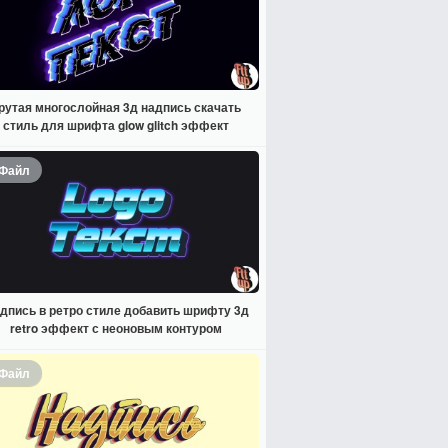
рутая многослойная 3д надпись скачать
стиль для шрифта glow glitch эффект
Файл
дпись в ретро стиле добавить шрифту 3д
retro эффект с неоновым контуром
Файл