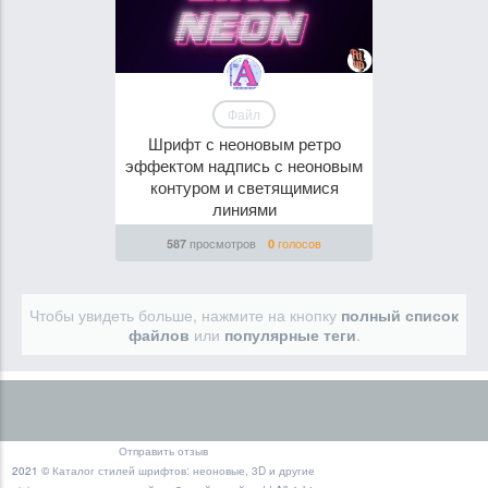
Файл
Шрифт с неоновым ретро
эффектом надпись с неоновым
контуром и светящимися
линиями
просмотров
голосов
587
0
Чтобы увидеть больше, нажмите на кнопку
полный список
файлов
или
популярные теги
.
Отправить отзыв
2021 ©
Каталог стилей шрифтов: неоновые, 3D и другие