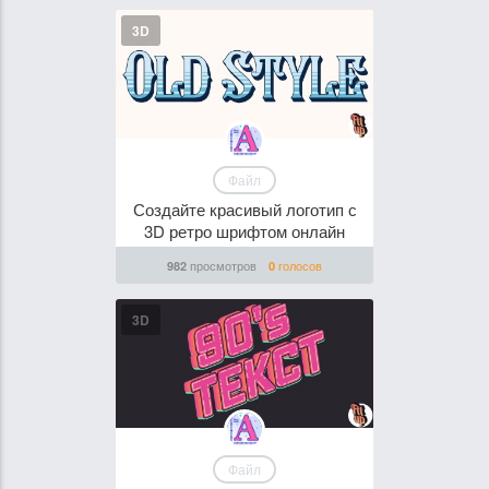
3D
Файл
Создайте красивый логотип с
3D ретро шрифтом онлайн
просмотров
голосов
982
0
3D
Файл