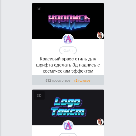
3D
Файл
Красивый space стиль для
шрифта сделать 3д надпись с
космическим эффектом
просмотров
голосов
532
+2
3D