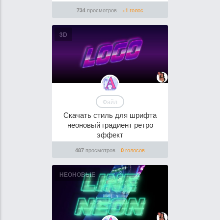
просмотров
голос
734
+1
3D
Файл
Скачать стиль для шрифта
неоновый градиент ретро
эффект
просмотров
голосов
487
0
НЕОНОВЫЕ