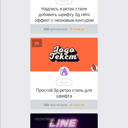
Файл
Надпись в ретро стиле
добавить шрифту 3д retro
эффект с неоновым контуром
просмотров
голосов
638
0
3D
Файл
Простой 3д ретро стиль для
шрифта
просмотров
голосов
388
0
НЕОНОВЫЕ