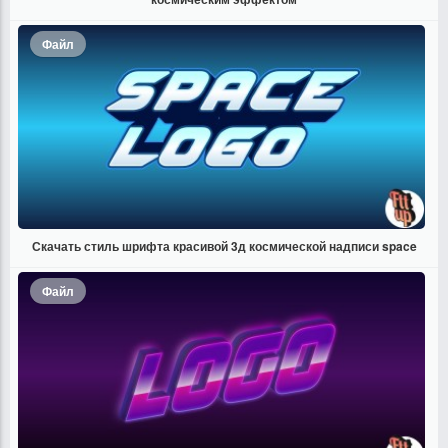
Файл
Скачать стиль шрифта красивой 3д космической надписи space
Файл