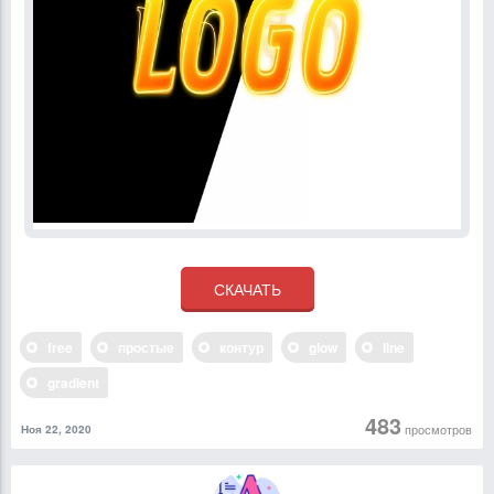
free
простые
контур
glow
line
gradient
483
просмотров
Ноя 22, 2020