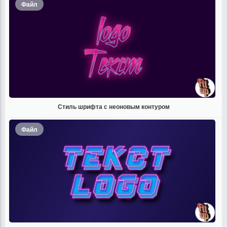
Файл
Стиль шрифта с неоновым контуром
Файл